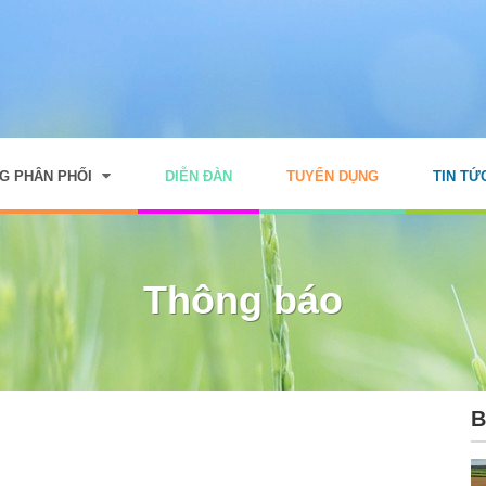
G PHÂN PHỐI
DIỄN ĐÀN
TUYỂN DỤNG
TIN TỨ
Thông báo
B